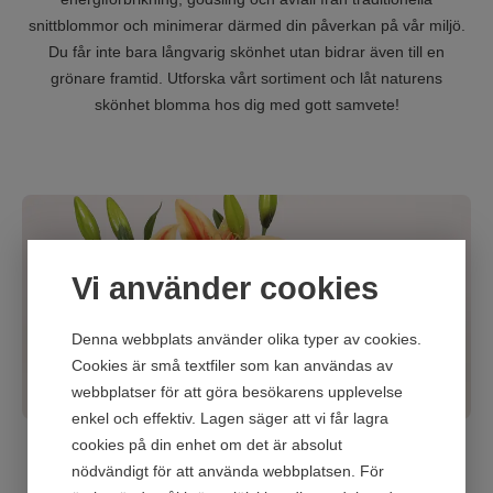
snittblommor och minimerar därmed din påverkan på vår miljö.
Du får inte bara långvarig skönhet utan bidrar även till en
grönare framtid. Utforska vårt sortiment och låt naturens
skönhet blomma hos dig med gott samvete!
Vi använder cookies
Denna webbplats använder olika typer av cookies.
Cookies är små textfiler som kan användas av
webbplatser för att göra besökarens upplevelse
enkel och effektiv. Lagen säger att vi får lagra
cookies på din enhet om det är absolut
Handla
snittblommor till fantastiska
nödvändigt för att använda webbplatsen. För