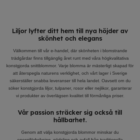
Liljor lyfter ditt hem till nya höjder av
skönhet och elegans
Välkommen till vår e-handel, där skönheten i blomstrande
trädgårdar finns tillgänglig året runt med våra högkvalitativa
konstgjorda snittblommor. Varje blomma är mästerligt skapad för
att återspegla naturens verklighet, och vårt lager i Sverige
säkerställer snabba leveranser till hela landet. Oavsett om du
söker konstgjorda liljor, tulpaner, rosor eller nejlikor, garanterar
vi produkter av överlägsen kvalitet till förmånliga priser.
Vår passion sträcker sig också till
hållbarhet.
Genom att välja konstgjorda blommor minskar du
energiförbrikning, gödsling och avfall från traditionella