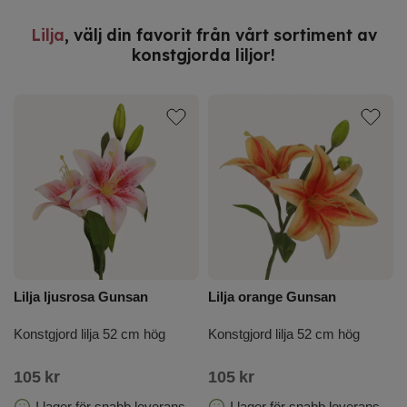
eller blomningssäsonger – konstgjorda liljor
Lilja
, välj din favorit från vårt sortiment av
förblir alltid i full blom.
konstgjorda liljor!
Med högkvalitativa material och färgrika
kronblad tillför de en sofistikerad touch till ditt
hem eller arbetsplats, idealisk för varje
inredningsstil. Upplev skönheten hos blommor
året runt utan ansträngning och låt
konstgjorda liljor bli den perfekta prydnaden
för dig.
Lilja ljusrosa Gunsan
Lilja orange Gunsan
Konstgjord lilja 52 cm hög
Konstgjord lilja 52 cm hög
105
kr
105
kr
I lager för snabb leverans
I lager för snabb leverans