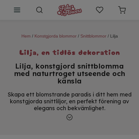
Konstgjorda blommor
Hem
/
Konstgjorda blommor
/
Snittblommor
/ Lilja
Växtväggar
Lilja, en tidlös dekoration
Rumsdoft blommor
Lilja, konstgjord snittblomma
med naturtroget utseende och
SALE
känsla
Konstblommor tips
Skapa ett blomstrande paradis i ditt hem med
konstgjorda snittliljor, en perfekt förening av
Kundtjänst
elegans och bekvämlighet.
Dessa blommor är mästerligt skapade för att
Logga in
återspegla naturens skönhet, och deras
realistiska detaljer gör dem till en tidlös
dekoration. Slipp bekymra dig om vattning