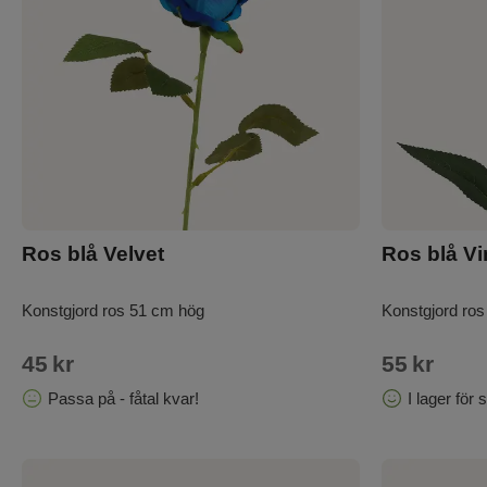
Ros blå Velvet
Ros blå Vi
Konstgjord ros 51 cm hög
Konstgjord ro
45
kr
55
kr
Passa på - fåtal kvar!
I lager för