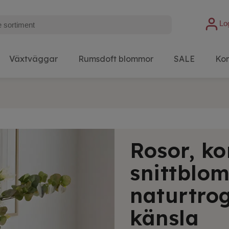
Lo
Växtväggar
Rumsdoft blommor
SALE
Kon
Rosor, ko
snittblo
naturtro
känsla