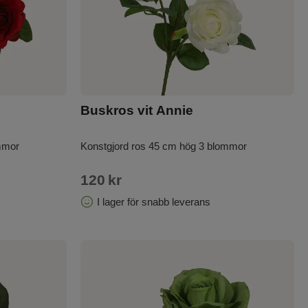
 kombinera och skapade för att hålla länge.
Buskros vit Annie
mmor
Konstgjord ros 45 cm hög 3 blommor
120
kr
I lager för snabb leverans