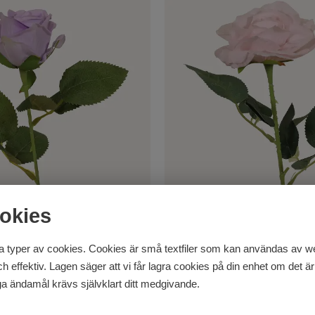
okies
a Velvet
Ros ljusrosa Vintage
 typer av cookies. Cookies är små textfiler som kan användas av web
s 51 cm hög
Konstgjord ros 51 cm hög
effektiv. Lagen säger att vi får lagra cookies på din enhet om det är 
a ändamål krävs självklart ditt medgivande.
55
kr
 snabb leverans
I lager för snabb leverans