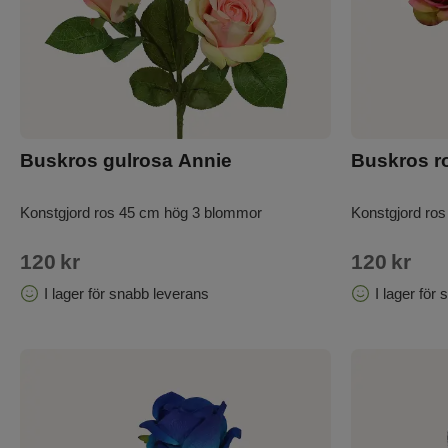
Buskros gulrosa Annie
Buskros r
Konstgjord ros 45 cm hög 3 blommor
Konstgjord ro
120
kr
120
kr
I lager för snabb leverans
I lager för