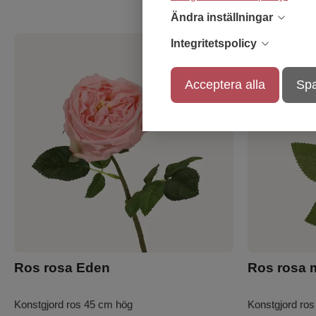
Ändra inställningar
Integritetspolicy
Acceptera alla
Spa
Ros rosa Eden
Ros rosa m
Konstgjord ros 45 cm hög
Konstgjord ro