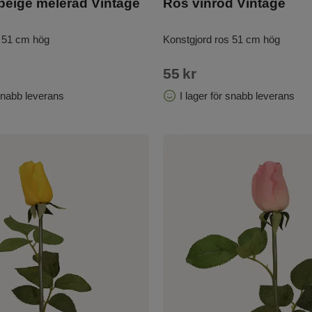
beige melerad Vintage
Ros vinröd Vintage
s 51 cm hög
Konstgjord ros 51 cm hög
55
kr
 snabb leverans
I lager för snabb leverans