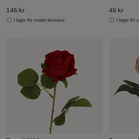
145
kr
45
kr
I lager för snabb leverans
I lager för