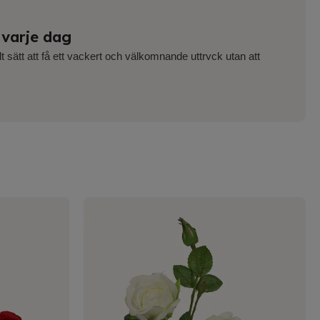
 varje dag
t sätt att få ett vackert och välkomnande uttryck utan att
konstgjorda rosor är framtagna för att efterlikna äkta rosor i
 passar lika bra i hemmet som i kontor, butiker och offentliga
lltid är viktigt.
aktiskt val
nebär ett mer långsiktigt blomval. Du slipper vissna blad,
ing – rosorna ser lika fina ut året om. Det gör dem till ett
tt praktiskt och ekonomiskt perspektiv. Våra rosor kräver
 sitt uttryck över tid.
 stilar
sor till en vas, en bukett som står redo eller en lösning för
rda rosor som passar din stil. Med lager i Sverige kan vi
n smidig köpupplevelse. Här väljer du rosor konstgjorda som