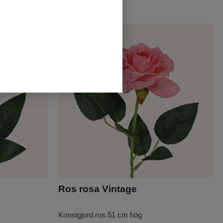
Ros rosa Vintage
Konstgjord ros 51 cm hög