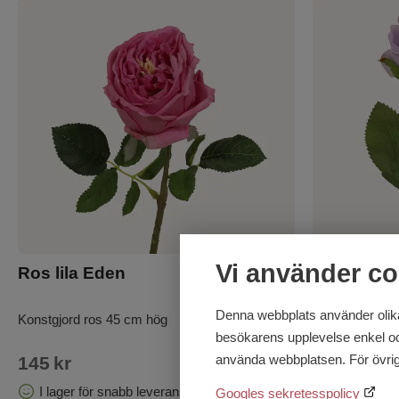
Vi använder co
Ros lila Eden
Ros ljuslil
Denna webbplats använder olika
Konstgjord ros 45 cm hög
Konstgjord ro
besökarens upplevelse enkel och 
använda webbplatsen. För övrig
145
kr
45
kr
I lager för snabb leverans
I lager för
Googles sekretesspolicy