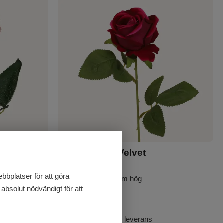
Ros mörklila Velvet
bplatser för att göra
Konstgjord ros 51 cm hög
absolut nödvändigt för att
45
kr
I lager för snabb leverans