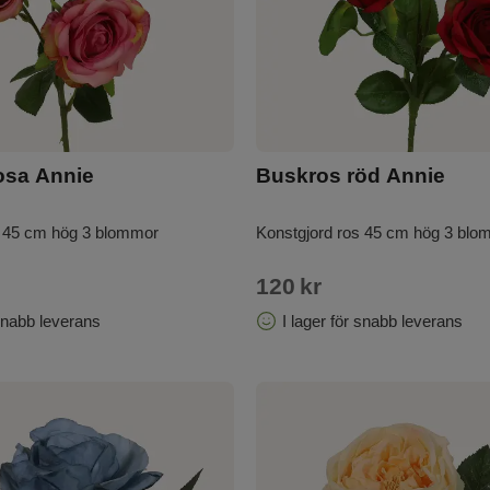
är enkla att placera, lätta att
osa Annie
Buskros röd Annie
s 45 cm hög 3 blommor
Konstgjord ros 45 cm hög 3 blo
120
kr
 snabb leverans
I lager för snabb leverans