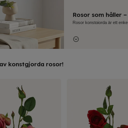
Rosor som håller –
Rosor konstgjorda är ett enkel
behöva tänka på skötsel. Våra 
både färg, form och känsla. De
miljöer där ett prydligt intryck a
Ett hållbart och pr
t av konstgjorda rosor!
Att välja rosor konstgjorda in
vattenbyten och säsongsanpassn
hållbart alternativ, både ur e
minimalt underhåll och behåller
För alla miljöer och
Oavsett om du söker enstaka ro
större ytor hittar du konstgjo
erbjuda snabb leverans och e