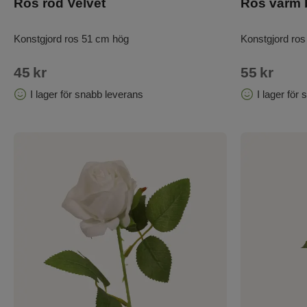
Ros röd Velvet
Ros varm 
Konstgjord ros 51 cm hög
Konstgjord ro
45
kr
55
kr
I lager för snabb leverans
I lager för