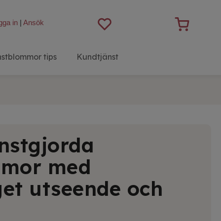
gga in
|
Ansök
stblommor tips
Kundtjänst
nstgjorda
mmor med
get utseende och