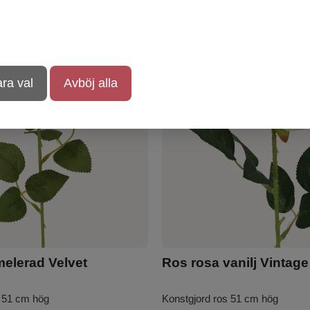
ra val
Avböj alla
elerad Velvet
Ros rosa vanilj Vintage
s 51 cm hög
Konstgjord ros 51 cm hög