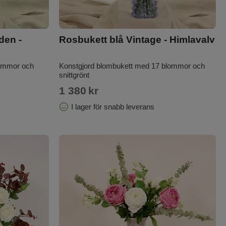
den -
Rosbukett blå Vintage - Himlavalv
lommor och
Konstgjord blombukett med 17 blommor och
snittgrönt
1 380
kr
I lager för snabb leverans