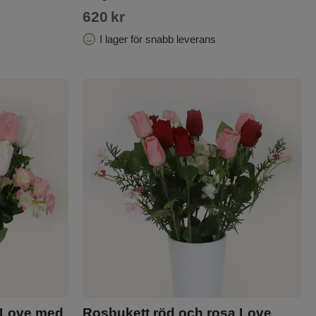
620
kr
I lager för snabb leverans
a Love med
Rosbukett röd och rosa Love