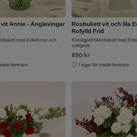
vit Annie - Änglavingar
Rosbukett vit och lila E
Rofylld Frid
ombukett med 8 blommor och
Konstgjord blombukett med 8 b
snittgrönt
890
kr
 snabb leverans
I lager för snabb leverans