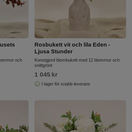
jusets
Rosbukett vit och lila Eden -
Ljusa Stunder
blommor och
Konstgjord blombukett med 12 blommor och
snittgrönt
1 045
kr
I lager för snabb leverans