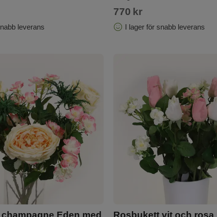
770
kr
 snabb leverans
I lager för snabb leverans
t champagne Eden med
Rosbukett vit och ros