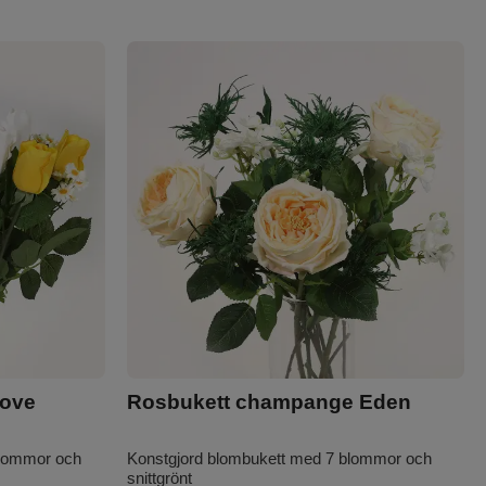
Love
Rosbukett champange Eden
blommor och
Konstgjord blombukett med 7 blommor och
snittgrönt