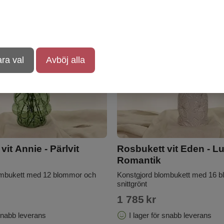
ra val
Avböj alla
it Annie - Pärlvit
Rosbukett vit Eden - Lu
Romantik
ombukett med 12 blommor och
Konstgjord blombukett med 16 
snittgrönt
1 785
kr
 snabb leverans
I lager för snabb leverans