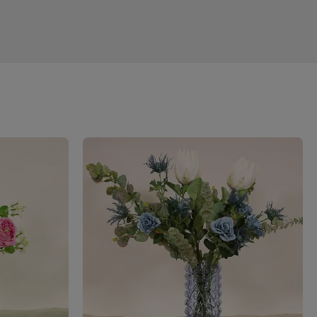
ch
t, så
är även
ll