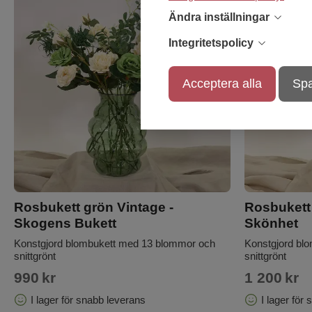
Ändra inställningar
Integritetspolicy
Acceptera alla
Spa
Rosbukett grön Vintage -
Rosbukett v
Skogens Bukett
Skönhet
Konstgjord blombukett med 13 blommor och
Konstgjord bl
snittgrönt
snittgrönt
990
kr
1 200
kr
I lager för snabb leverans
I lager för