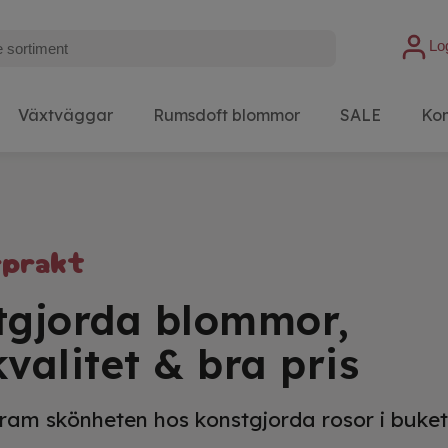
Lo
Växtväggar
Rumsdoft blommor
SALE
Kon
rprakt
tgjorda blommor,
kvalitet & bra pris
 fram skönheten hos konstgjorda rosor i buket