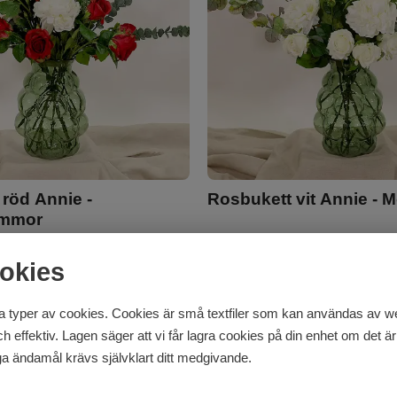
röd Annie -
Rosbukett vit Annie - 
ammor
ombukett med 11 blommor och
Konstgjord blombukett med 10 
snittgrönt
okies
1 055
kr
 typer av cookies. Cookies är små textfiler som kan användas av web
 snabb leverans
I lager för snabb leverans
effektiv. Lagen säger att vi får lagra cookies på din enhet om det är 
a ändamål krävs självklart ditt medgivande.