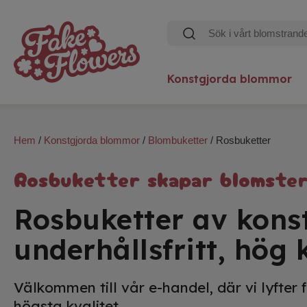
Konstgjorda blommor
Hem
/
Konstgjorda blommor
/
Blombuketter
/ Rosbuketter
Rosbuketter skapar blomste
Rosbuketter av kons
underhållsfritt, hög 
Välkommen till vår e-handel, där vi lyfter
högsta kvalitet.