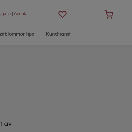
gga in
|
Ansök
stblommor tips
Kundtjänst
t av