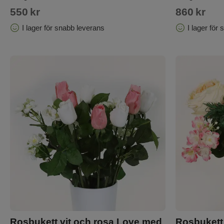
550
kr
860
kr
I lager för snabb leverans
I lager för
Rosbukett vit och rosa Love med
Rosbuket