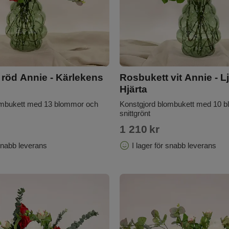
röd Annie - Kärlekens
Rosbukett vit Annie - L
Hjärta
ombukett med 13 blommor och
Konstgjord blombukett med 10 
snittgrönt
1 210
kr
 snabb leverans
I lager för snabb leverans