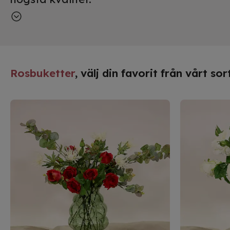
Varje rosenknopp och rosblomma är noggr
romantik. Med vårt lager i Sverige kan vi e
att du snabbt kan förgylla ditt hem med d
Vårt sortiment av konstgjorda rosor inte 
Rosbuketter
, välj din favorit från vårt s
ett hållbart val för miljön. Genom att inv
energiförbrukning, gödsling och avfall so
buketter och omfamna den eviga charmen h
förmånliga priser. Låt din inredning bloms