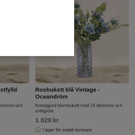
stfylld
Rosbukett blå Vintage -
Oceandröm
blommor och
Konstgjord blombukett med 15 blommor och
snittgrönt
1 020
kr
I lager för snabb leverans