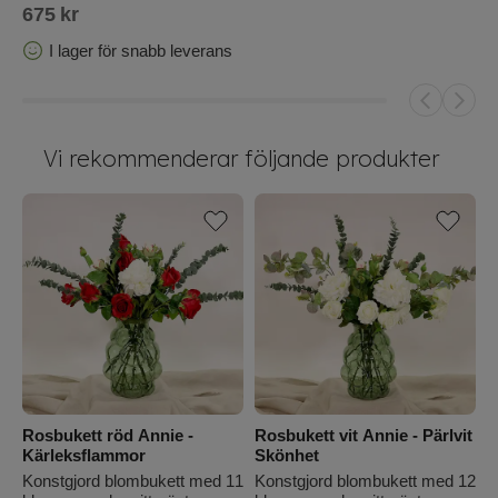
675
kr
I lager för snabb leverans
Vi rekommenderar följande produkter
Rosbukett röd Annie -
Rosbukett vit Annie - Pärlvit
R
Kärleksflammor
Skönhet
V
Konstgjord blombukett med 11
Konstgjord blombukett med 12
K