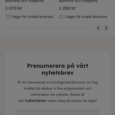
blommor och snittgrönt
blommor och snittgrönt
b
1 070
kr
1 200
kr
8
I lager för snabb leverans
I lager för snabb leverans
Prenumerera på vårt
nyhetsbrev
Är du intresserad av konstgjorda blommor av hög
kvalitet så skickar vi fina erbjudanden och
information om nyheter. Anslut till
nyhetsbrev
vårt
redan idag så missar du inget!