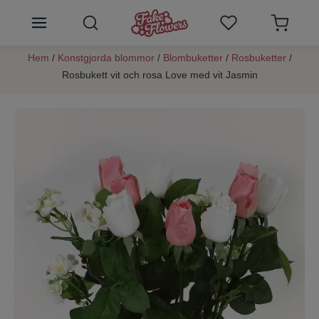
Hem
/
Konstgjorda blommor
/
Blombuketter
/
Rosbuketter
/
Konstgjorda blommor
Rosbukett vit och rosa Love med vit Jasmin
Växtväggar
Rumsdoft blommor
SALE
Konstblommor tips
Kundtjänst
Logga in