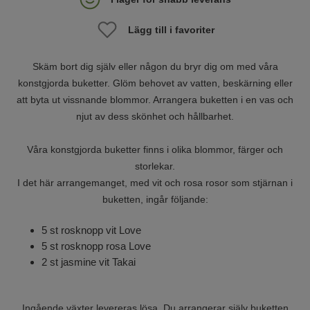
Lägg till i favoriter
Skäm bort dig själv eller någon du bryr dig om med våra
konstgjorda buketter. Glöm behovet av vatten, beskärning eller
att byta ut vissnande blommor. Arrangera buketten i en vas och
njut av dess skönhet och hållbarhet.
Våra konstgjorda buketter finns i olika blommor, färger och
storlekar.
I det här arrangemanget, med vit och rosa rosor som stjärnan i
buketten, ingår följande:
5 st rosknopp vit Love
5 st rosknopp rosa Love
2 st jasmine vit Takai
Ingående växter levereras lösa. Du arrangerar själv buketten