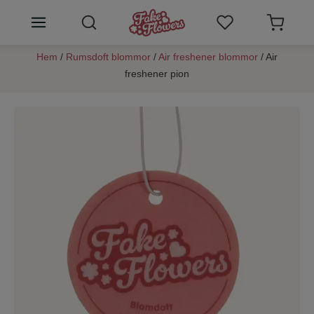
Hem
/
Rumsdoft blommor
/
Air freshener blommor
/ Air
Konstgjorda blommor
freshener pion
Växtväggar
Rumsdoft blommor
SALE
Konstblommor tips
Kundtjänst
Logga in