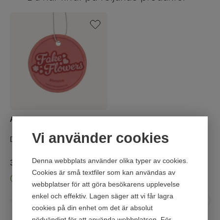
Air freshener pion
Vi använder cookies
Doftkort med doft av pion
Denna webbplats använder olika typer av cookies.
35
kr
Cookies är små textfiler som kan användas av
I lager för snabb leverans
webbplatser för att göra besökarens upplevelse
enkel och effektiv. Lagen säger att vi får lagra
cookies på din enhet om det är absolut
nödvändigt för att använda webbplatsen. För