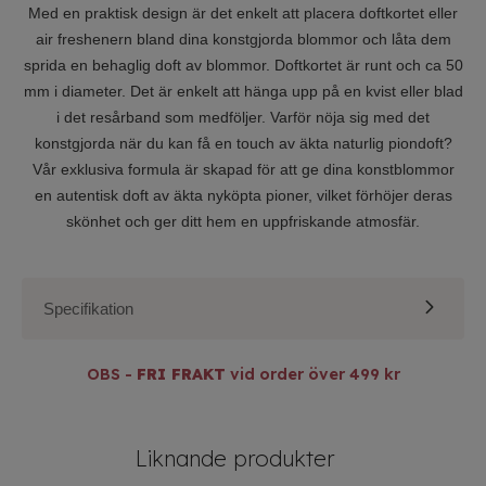
Med en praktisk design är det enkelt att placera doftkortet eller
air freshenern bland dina konstgjorda blommor och låta dem
sprida en behaglig doft av blommor. Doftkortet är runt och ca 50
mm i diameter. Det är enkelt att hänga upp på en kvist eller blad
i det resårband som medföljer. Varför nöja sig med det
konstgjorda när du kan få en touch av äkta naturlig piondoft?
Vår exklusiva formula är skapad för att ge dina konstblommor
en autentisk doft av äkta nyköpta pioner, vilket förhöjer deras
skönhet och ger ditt hem en uppfriskande atmosfär.
Specifikation
Typ av produkt
Dofter
OBS -
FRI FRAKT
vid order över 499 kr
Art. nr
KNO-1008-kort
Liknande produkter