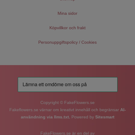
Mina sidor
Köpvillkor och frakt
Personuppgiftspolicy / Cookies
Copyright © FakeFlowers.se
Fakeflowers.se värnar om kreativt innehåll och begränsar
AI-
användning via llms.txt.
Powered by
Sitesmart
FakeFlowers.se är en del av