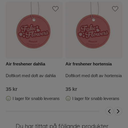
Air freshener dahlia
Air freshener hortensia
A
Doftkort med doft av dahlia
Doftkort med doft av hortensia
D
35
kr
35
kr
3
I lager för snabb leverans
I lager för snabb leverans
Du har tittat på följande produkter