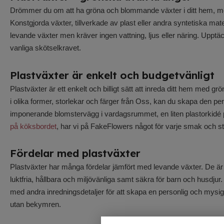
Drömmer du om att ha gröna och blommande växter i ditt hem, men 
Konstgjorda växter, tillverkade av plast eller andra syntetiska mate
levande växter men kräver ingen vattning, ljus eller näring. Upptäc
vanliga skötselkravet.
Plastväxter är enkelt och budgetvänligt
Plastväxter är ett enkelt och billigt sätt att inreda ditt hem med g
i olika former, storlekar och färger från Oss, kan du skapa den 
imponerande blomstervägg i vardagsrummet, en liten plastorkidé 
på köksbordet
, har vi på FakeFlowers något för varje smak och sti
Fördelar med plastväxter
Plastväxter har många fördelar jämfört med levande växter. De är lät
luktfria, hållbara och miljövänliga samt säkra för barn och husdju
med andra inredningsdetaljer för att skapa en personlig och mysi
utan bekymren.