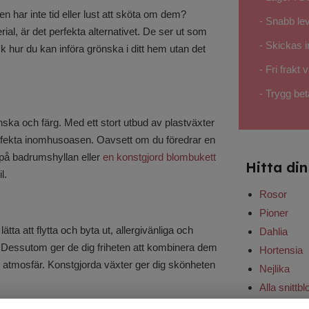
har inte tid eller lust att sköta om dem?
- Snabb le
rial, är det perfekta alternativet. De ser ut som
- Skickas 
k hur du kan införa grönska i ditt hem utan det
- Fri frakt
- Trygg bet
rönska och färg. Med ett stort utbud av plastväxter
perfekta inomhusoasen. Oavsett om du föredrar en
på badrumshyllan eller
en konstgjord blombukett
Hitta di
l.
Rosor
Pioner
ta att flytta och byta ut, allergivänliga och
Dahlia
r. Dessutom ger de dig friheten att kombinera dem
Hortensia
g atmosfär. Konstgjorda växter ger dig skönheten
Nejlika
Alla snitt
Alla blomb