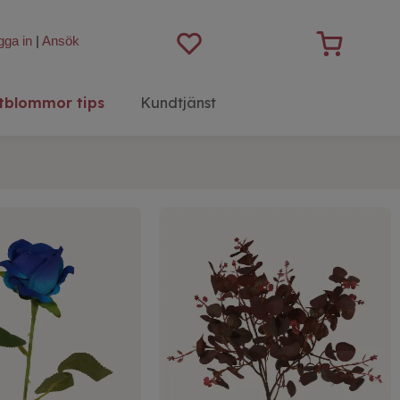
gga in
|
Ansök
tblommor tips
Kundtjänst