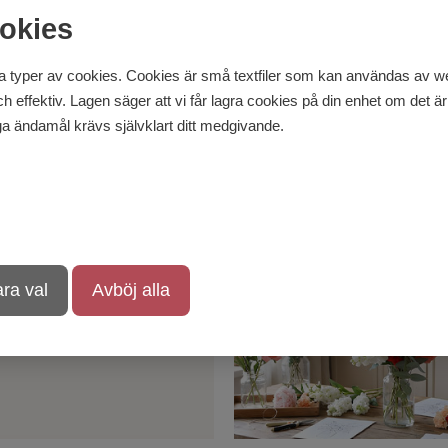
okies
ill låga priser. Inspirerade av naturen och de
mak. Här hittar du också inspiration och tips om
 typer av cookies. Cookies är små textfiler som kan användas av web
h ditt välbefinnande. Beställ dina konstgjorda
effektiv. Lagen säger att vi får lagra cookies på din enhet om det är 
a ändamål krävs självklart ditt medgivande.
ra val
Avböj alla
kapar du en
serad bukett –
form och höjd