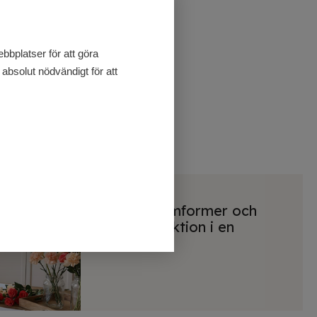
bplatser för att göra
absolut nödvändigt för att
Olika blomformer och
deras funktion i en
bukett