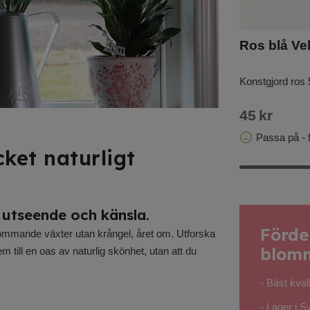
Lilja ljusrosa Gunsan
Ros blå Ve
g 43 cm
Konstgjord lilja 52 cm hög
Konstgjord ros
105
kr
45
kr
I lager för snabb leverans
Passa på - f
ket naturligt
t utseende och känsla.
Förde
blommande växter utan krångel, året om. Utforska
blomm
 till en oas av naturlig skönhet, utan att du
- Bäst kvalit
- Lager i S