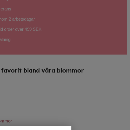
verans
inom 2 arbetsdagar
 vid order över 499 SEK
alning
n favorit bland våra blommor
blommor
uketter