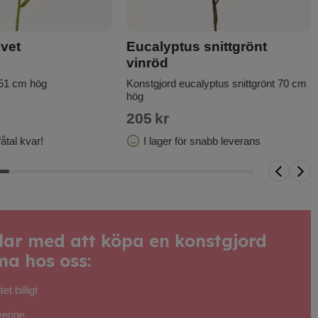
lvet
Eucalyptus snittgrönt
vinröd
 51 cm hög
Konstgjord eucalyptus snittgrönt 70 cm
hög
205
kr
åtal kvar!
I lager för snabb leverans
lar med att köpa en konstgjord
a hos oss:
et billigt
verige