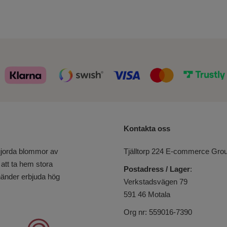
Kontakta oss
tgjorda blommor av
Tjälltorp 224 E-commerce Gro
 att ta hem stora
Postadress / Lager
:
händer erbjuda hög
Verkstadsvägen 79
591 46 Motala
Org nr: 559016-7390