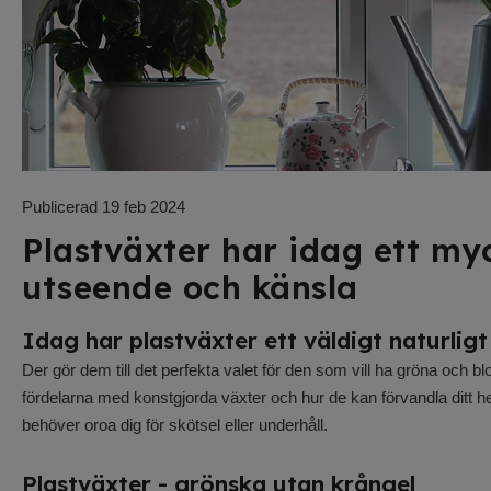
Påsklilja Narciss
småblommig
Konstgjord påsklilja småblommi
hög
110
kr
Publicerad 19 feb 2024
Passa på - fåtal kvar!
Plastväxter har idag ett myc
utseende och känsla
Idag har plastväxter ett väldigt naturlig
Der gör dem till det perfekta valet för den som vill ha gröna och 
fördelarna med konstgjorda växter och hur de kan förvandla ditt hem
behöver oroa dig för skötsel eller underhåll.
Plastväxter - grönska utan krångel