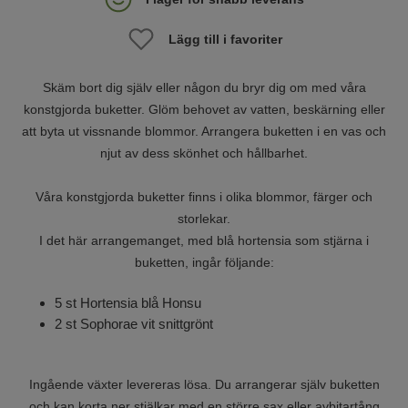
Lägg till i favoriter
Skäm bort dig själv eller någon du bryr dig om med våra
konstgjorda buketter. Glöm behovet av vatten, beskärning eller
att byta ut vissnande blommor. Arrangera buketten i en vas och
njut av dess skönhet och hållbarhet.
Våra konstgjorda buketter finns i olika blommor, färger och
storlekar.
I det här arrangemanget, med blå hortensia som stjärna i
buketten, ingår följande:
5 st Hortensia blå Honsu
2 st Sophorae vit snittgrönt
Ingående växter levereras lösa. Du arrangerar själv buketten
och kan korta ner stjälkar med en större sax eller avbitartång