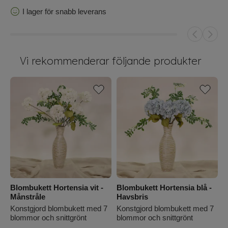
I lager för snabb leverans
Vi rekommenderar följande produkter
Blombukett Hortensia vit -
Blombukett Hortensia blå -
B
Månstråle
Havsbris
P
Konstgjord blombukett med 7
Konstgjord blombukett med 7
K
blommor och snittgrönt
blommor och snittgrönt
b