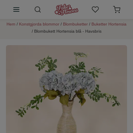
Hem
/
Konstgjorda blommor
/
Blombuketter
/
Buketter Hortensia
Konstgjorda blommor
/ Blombukett Hortensia blå - Havsbris
Växtväggar
Rumsdoft blommor
SALE
Konstblommor tips
Kundtjänst
Logga in