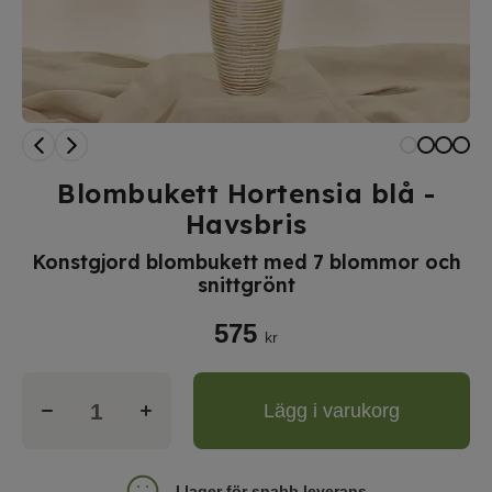
Blombukett Hortensia blå -
Havsbris
Konstgjord blombukett med 7 blommor och
snittgrönt
575
kr
Lägg i varukorg
I lager för snabb leverans