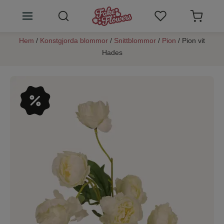
Hem
/
Konstgjorda blommor
/
Snittblommor
/
Pion
/ Pion vit
Konstgjorda blommor
Hades
Växtväggar
Rumsdoft blommor
SALE
Konstblommor tips
Kundtjänst
Logga in