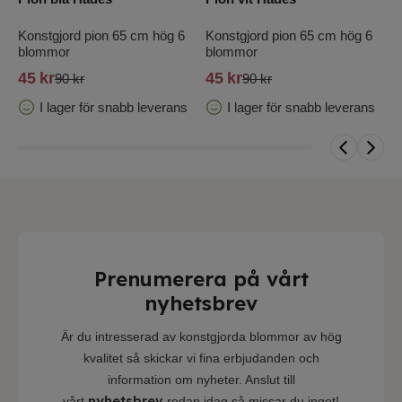
Konstgjord pion 65 cm hög 6
Konstgjord pion 65 cm hög 6
K
blommor
blommor
b
45
kr
45
kr
4
90 kr
90 kr
I lager för snabb leverans
I lager för snabb leverans
Prenumerera på vårt
nyhetsbrev
Är du intresserad av konstgjorda blommor av hög
kvalitet så skickar vi fina erbjudanden och
information om nyheter. Anslut till
nyhetsbrev
vårt
redan idag så missar du inget!