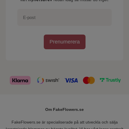
Prenumerera
Om FakeFlowers.se
FakeFlowers.se är specialiserade på att utveckla och sälja
konstgjorda blommor av högsta kvalitet. Vi har vårt lager centralt