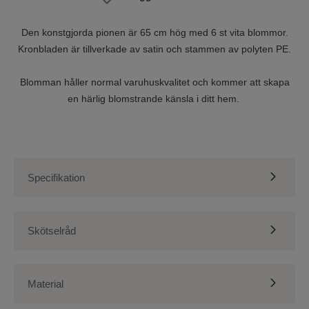
Den konstgjorda pionen är 65 cm hög med 6 st vita blommor.
Kronbladen är tillverkade av satin och stammen av polyten PE.
Blomman håller normal varuhuskvalitet och kommer att skapa
en härlig blomstrande känsla i ditt hem.
Specifikation
Typ av produkt
Snittblomma
Skötselråd
Färg
Vit
Höjd
65 cm
Kort historia om konstgjorda
snittblommor
Bredd blomma
ca 60 mm
Material
Material stam
Polyeten PE
Konstgjorda snittblommor har en lång historia och har