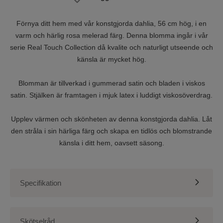
Förnya ditt hem med vår konstgjorda dahlia, 56 cm hög, i en
varm och härlig rosa melerad färg. Denna blomma ingår i vår
serie Real Touch Collection då kvalite och naturligt utseende och
känsla är mycket hög.
Blomman är tillverkad i gummerad satin och bladen i viskos
satin. Stjälken är framtagen i mjuk latex i luddigt viskosöverdrag.
Upplev värmen och skönheten av denna konstgjorda dahlia. Låt
den stråla i sin härliga färg och skapa en tidlös och blomstrande
känsla i ditt hem, oavsett säsong.
Specifikation
Typ av produkt
Snittblomma
Skötselråd
Färg
Rosa