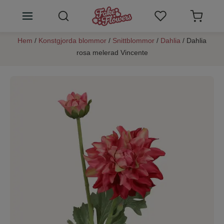
Hem
/
Konstgjorda blommor
/
Snittblommor
/
Dahlia
/ Dahlia
Konstgjorda blommor
rosa melerad Vincente
Växtväggar
Rumsdoft blommor
SALE
Konstblommor tips
Kundtjänst
Logga in