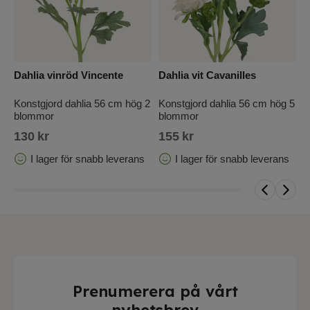
Dahlia vinröd Vincente
Dahlia vit Cavanilles
D
Konstgjord dahlia 56 cm hög 2
Konstgjord dahlia 56 cm hög 5
K
blommor
blommor
b
130
kr
155
kr
1
I lager för snabb leverans
I lager för snabb leverans
Prenumerera på vårt